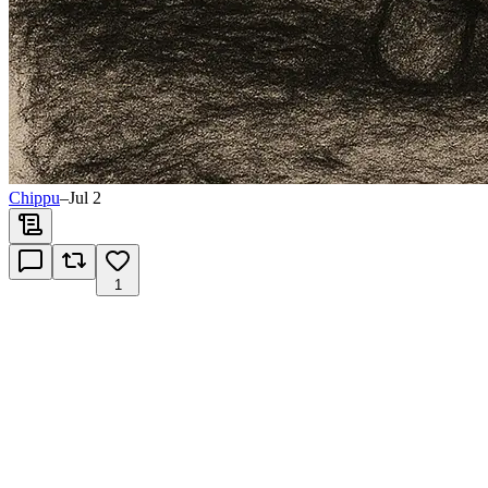
Chippu
–
Jul 2
1