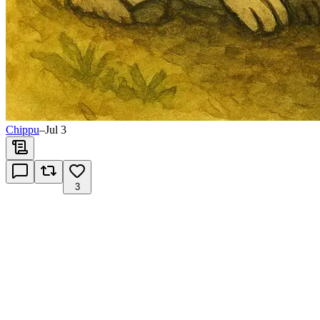
Chippu
–
Jul 3
3